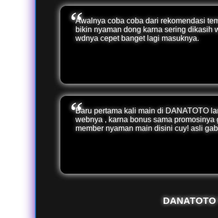
Awalnya coba coba dari rekomendasi tem
bikin nyaman dong karna sering dikasih w
wdnya cepet banget lagi masuknya.
Baru pertama kali main di DANATOTO la
webnya , karna bonus sama promosinya g
member nyaman main disini cuy! asli gab
DANATOTO 🧭