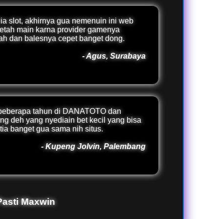
ia slot, akhirnya gua nemenuin ini web
tah main karna provider gamenya
h dan balesnya cepet banget dong.
- Agus, Surabaya
 beberapa tahun di DANATOTO dan
g deh yang nyediain bet kecil yang bisa
tia banget gua sama nih situs.
- Kupeng Jolvin, Palembang
Pasti Maxwin