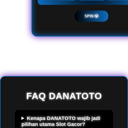
SPIN 🎲
Loading...
FAQ DANATOTO
Kenapa DANATOTO wajib jadi
pilihan utama Slot Gacor?