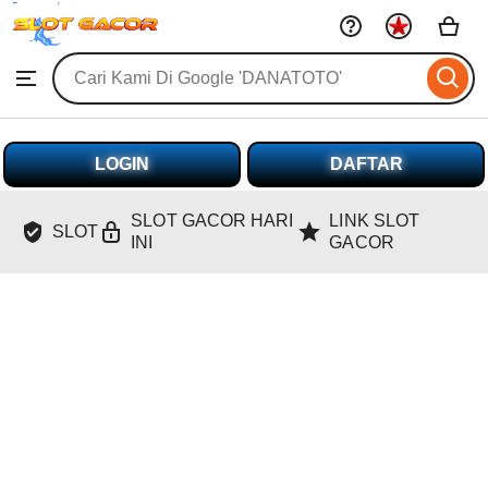
DANATOTO
Skip
to
Search
Browse
ontent
for
items
or
shops
LOGIN
DAFTAR
SLOT GACOR HARI
LINK SLOT
SLOT
INI
GACOR