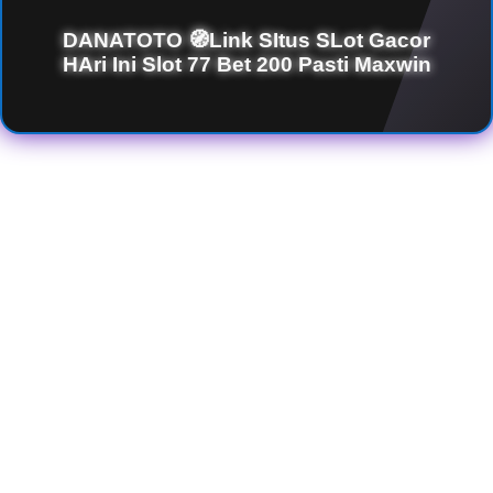
DANATOTO 🧭Link SItus SLot Gacor
HAri Ini Slot 77 Bet 200 Pasti Maxwin