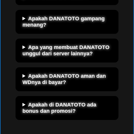
Apakah DANATOTO gampang
menang?
Apa yang membuat DANATOTO
unggul dari server lainnya?
Apakah DANATOTO aman dan
WDnya di bayar?
Apakah di DANATOTO ada
bonus dan promosi?