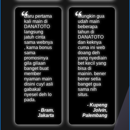
Baru pertama
Mungkin gua
kali main di
udah main
DANATOTO
beberapa
langsung
tahun di
jatuh cinta
DANATOTO
sama webnya
dan keknya
, karna bonus
cuma ini web
sama
doang deh
promosinya
yang nyediain
gila gilaan
bet kecil yang
banget buat
bisa di
member
mainin. bener
nyaman main
bener setia
disini cuy! asli
banget gua
gabakal
sama nih
nyesel deh lo
situs.
pada.
- Kupeng
- Bram,
Jolvin,
Jakarta
Palembang