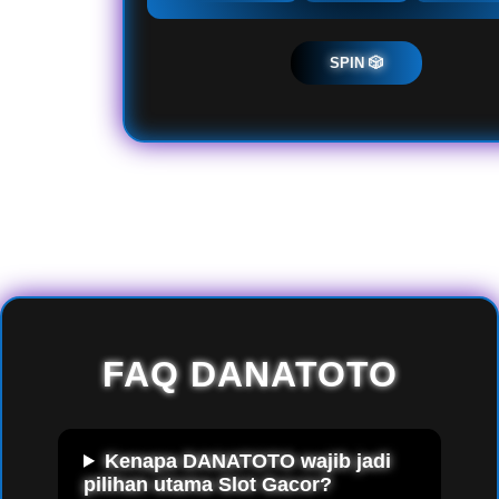
SPIN 🎲
Loading...
FAQ DANATOTO
Kenapa DANATOTO wajib jadi
pilihan utama Slot Gacor?