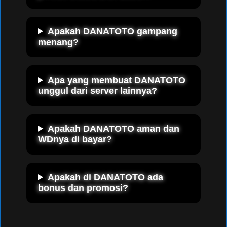
Apakah DANATOTO gampang
menang?
Apa yang membuat DANATOTO
unggul dari server lainnya?
Apakah DANATOTO aman dan
WDnya di bayar?
Apakah di DANATOTO ada
bonus dan promosi?