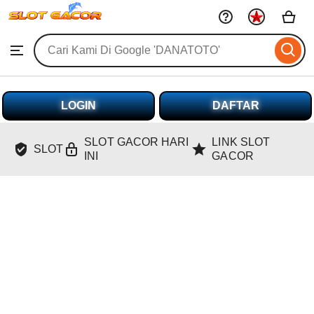
DANATOTO
Skip
to
Search
Browse
ontent
for
items
or
shops
LOGIN
DAFTAR
SLOT GACOR HARI
LINK SLOT
SLOT
INI
GACOR