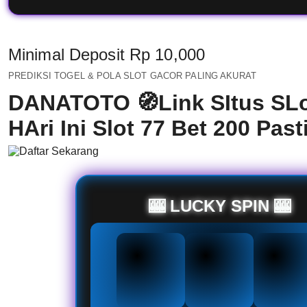
Price:
Minimal Deposit Rp 10,000
PREDIKSI TOGEL & POLA SLOT GACOR PALING AKURAT
DANATOTO 🧭Link SItus SLo
HAri Ini Slot 77 Bet 200 Pas
🎰 LUCKY SPIN 🎰