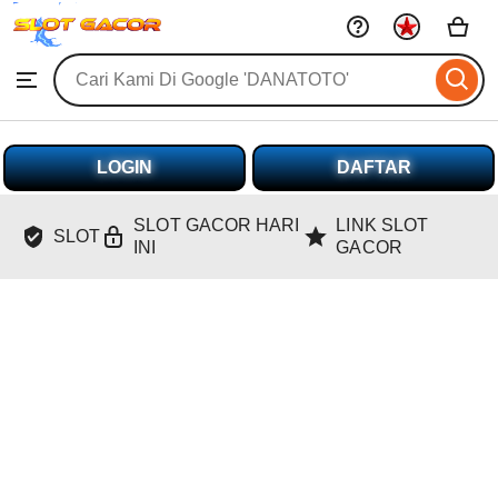
DANATOTO
Skip
to
Search
Browse
ontent
for
items
or
shops
LOGIN
DAFTAR
SLOT GACOR HARI
LINK SLOT
SLOT
INI
GACOR