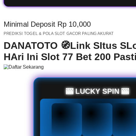
Price:
Minimal Deposit Rp 10,000
PREDIKSI TOGEL & POLA SLOT GACOR PALING AKURAT
DANATOTO 🧭Link SItus SLo
HAri Ini Slot 77 Bet 200 Pas
🎰 LUCKY SPIN 🎰