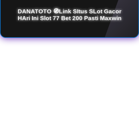
DANATOTO 🧭Link SItus SLot Gacor
HAri Ini Slot 77 Bet 200 Pasti Maxwin