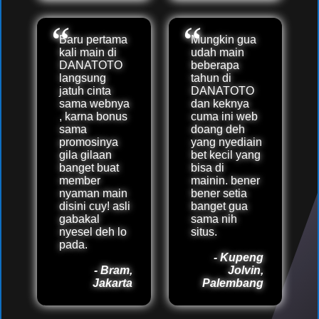
Baru pertama
Mungkin gua
kali main di
udah main
DANATOTO
beberapa
langsung
tahun di
jatuh cinta
DANATOTO
sama webnya
dan keknya
, karna bonus
cuma ini web
sama
doang deh
promosinya
yang nyediain
gila gilaan
bet kecil yang
banget buat
bisa di
member
mainin. bener
nyaman main
bener setia
disini cuy! asli
banget gua
gabakal
sama nih
nyesel deh lo
situs.
pada.
- Kupeng
- Bram,
Jolvin,
Jakarta
Palembang