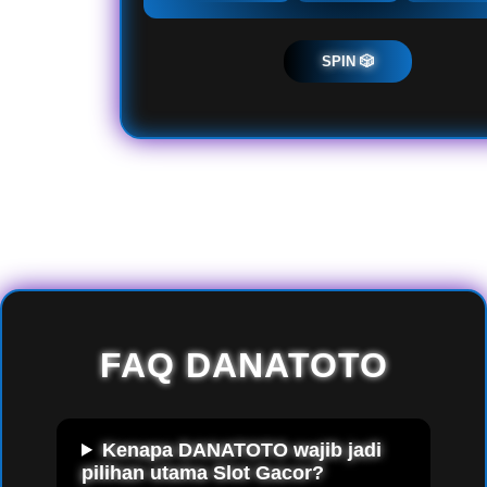
SPIN 🎲
Loading...
FAQ DANATOTO
Kenapa DANATOTO wajib jadi
pilihan utama Slot Gacor?