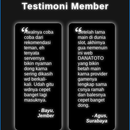
Testimoni Member
Awalnya coba
Setelah lama
coba dari
main di dunia
rekomendasi
slot, akhirnya
teman, eh
gua nemenuin
tenyata
ini web
servernya
DANATOTO
bikin nyaman
yang bikin
dong karna
betah main
sering dikasih
karna provider
wd berkali-
gamenya
kali. Udah gitu
lengkap sama
wdnya cepet
csnya ramah
banget lagi
dan balesnya
masuknya.
cepet banget
dong.
- Bayu,
Jember
- Agus,
Surabaya