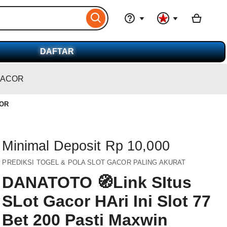
DAFTAR
GACOR
COR
Price:
Minimal Deposit Rp 10,000
PREDIKSI TOGEL & POLA SLOT GACOR PALING AKURAT
DANATOTO 🧭Link SItus
SLot Gacor HAri Ini Slot 77
Bet 200 Pasti Maxwin