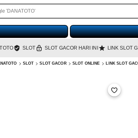
TOTO
SLOT
SLOT GACOR HARI INI
LINK SLOT 
ANATOTO
SLOT
SLOT GACOR
SLOT ONLINE
LINK SLOT GA