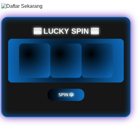
🎰 LUCKY SPIN 🎰
SPIN 🎲