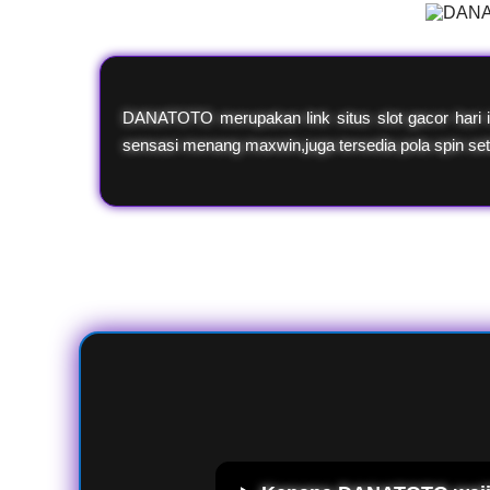
DANATOTO merupakan link situs slot gacor hari 
sensasi menang maxwin,juga tersedia pola spin seti
Loading...