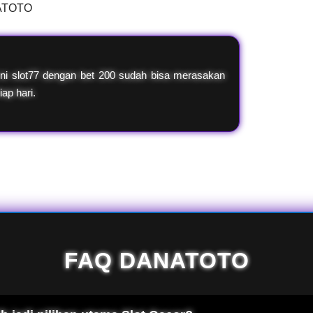
ini slot77 dengan bet 200 sudah bisa merasakan
ap hari.
FAQ DANATOTO