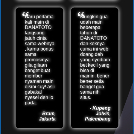
Baru pertama
Mungkin gua
kali main di
udah main
DANATOTO
beberapa
langsung
tahun di
jatuh cinta
DANATOTO
sama webnya
dan keknya
, karna bonus
cuma ini web
sama
doang deh
promosinya
yang nyediain
gila gilaan
bet kecil yang
banget buat
bisa di
member
mainin. bener
nyaman main
bener setia
disini cuy! asli
banget gua
gabakal
sama nih
nyesel deh lo
situs.
pada.
- Kupeng
- Bram,
Jolvin,
Jakarta
Palembang