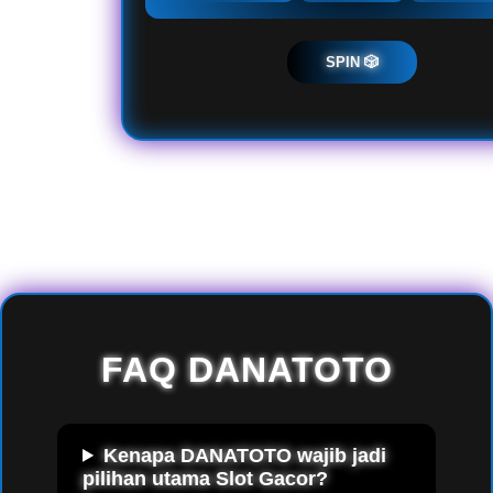
SPIN 🎲
Loading...
FAQ DANATOTO
Kenapa DANATOTO wajib jadi
pilihan utama Slot Gacor?