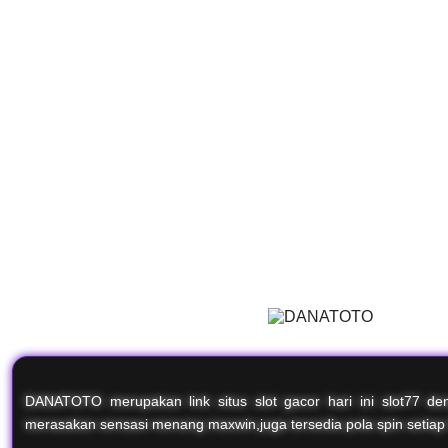
DANATOTO merupakan link situs slot gacor hari ini slot77 d
merasakan sensasi menang maxwin,juga tersedia pola spin setiap 