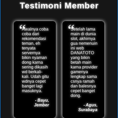
Testimoni Member
Awalnya coba
Setelah lama
coba dari
main di dunia
rekomendasi
slot, akhirnya
teman, eh
gua nemenuin
tenyata
ini web
servernya
DANATOTO
bikin nyaman
yang bikin
dong karna
betah main
sering dikasih
karna provider
wd berkali-
gamenya
kali. Udah gitu
lengkap sama
wdnya cepet
csnya ramah
banget lagi
dan balesnya
masuknya.
cepet banget
dong.
- Bayu,
Jember
- Agus,
Surabaya