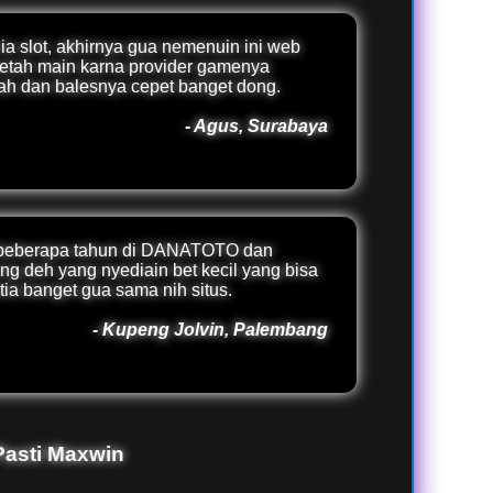
ia slot, akhirnya gua nemenuin ini web
tah main karna provider gamenya
h dan balesnya cepet banget dong.
- Agus, Surabaya
 beberapa tahun di DANATOTO dan
g deh yang nyediain bet kecil yang bisa
tia banget gua sama nih situs.
- Kupeng Jolvin, Palembang
Pasti Maxwin