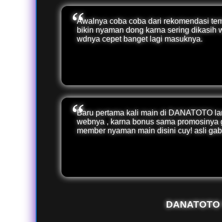
Awalnya coba coba dari rekomendasi tem
bikin nyaman dong karna sering dikasih w
wdnya cepet banget lagi masuknya.
Baru pertama kali main di DANATOTO la
webnya , karna bonus sama promosinya g
member nyaman main disini cuy! asli gab
DANATOTO 🧭