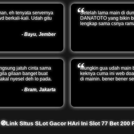
an, eh tenyata servernya
Setelah lama main di dun
d berkali-kali. Udah gitu
DANATOTO yang bikin be
lengkap sama csnya rama
- Bayu, Jember
ngsung jatuh cinta sama
Mungkin gua udah main
ila gilaan banget buat
keknya cuma ini web doan
akal nyesel deh lo pada.
di mainin. bener bener se
- Bram, Jakarta
Link SItus SLot Gacor HAri Ini Slot 77 Bet 200 