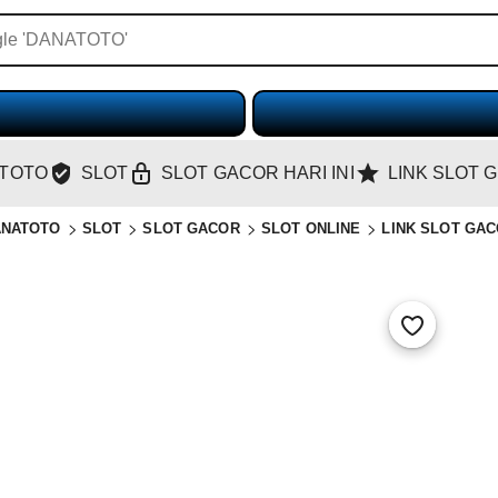
TOTO
SLOT
SLOT GACOR HARI INI
LINK SLOT 
ANATOTO
SLOT
SLOT GACOR
SLOT ONLINE
LINK SLOT GA