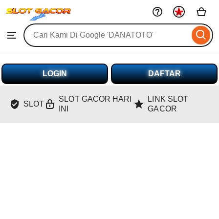
DANATOTO
Skip
to
Search
Browse
ontent
for
items
or
shops
LOGIN
DAFTAR
SLOT GACOR HARI
LINK SLOT
SLOT
INI
GACOR