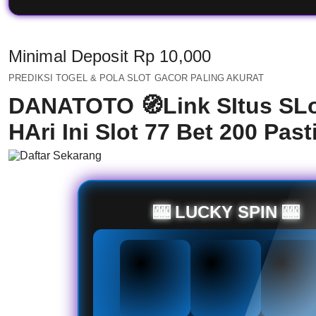
Price:
Minimal Deposit Rp 10,000
PREDIKSI TOGEL & POLA SLOT GACOR PALING AKURAT
DANATOTO 🧭Link SItus SLo
HAri Ini Slot 77 Bet 200 Pas
🎰 LUCKY SPIN 🎰