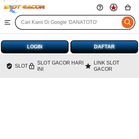
DANATOTO
Skip
to
Search
Browse
ontent
for
items
or
shops
LOGIN
DAFTAR
SLOT GACOR HARI
LINK SLOT
SLOT
INI
GACOR