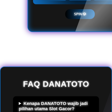
SPIN 🎲
Loading...
FAQ DANATOTO
Kenapa DANATOTO wajib jadi
pilihan utama Slot Gacor?