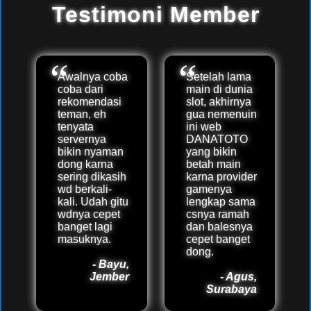
Testimoni Member
Awalnya coba
Setelah lama
coba dari
main di dunia
rekomendasi
slot, akhirnya
teman, eh
gua nemenuin
tenyata
ini web
servernya
DANATOTO
bikin nyaman
yang bikin
dong karna
betah main
sering dikasih
karna provider
wd berkali-
gamenya
kali. Udah gitu
lengkap sama
wdnya cepet
csnya ramah
banget lagi
dan balesnya
masuknya.
cepet banget
dong.
- Bayu,
Jember
- Agus,
Surabaya