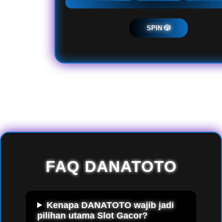
SPIN 🎲
Loading...
FAQ DANATOTO
Kenapa DANATOTO wajib jadi
pilihan utama Slot Gacor?