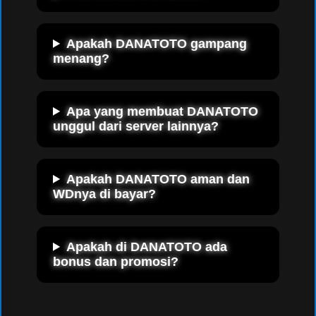
Apakah DANATOTO gampang
menang?
Apa yang membuat DANATOTO
unggul dari server lainnya?
Apakah DANATOTO aman dan
WDnya di bayar?
Apakah di DANATOTO ada
bonus dan promosi?