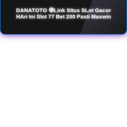
DANATOTO 🧭Link SItus SLot Gacor
HAri Ini Slot 77 Bet 200 Pasti Maxwin