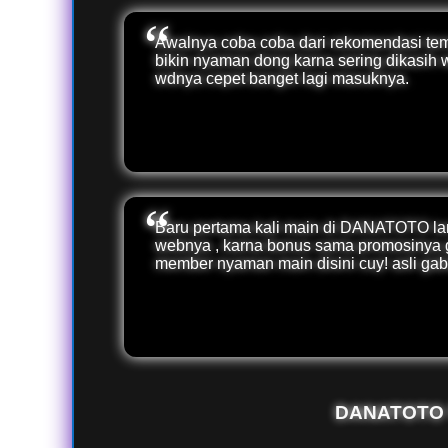
Awalnya coba coba dari rekomendasi tem
bikin nyaman dong karna sering dikasih w
wdnya cepet banget lagi masuknya.
Baru pertama kali main di DANATOTO la
webnya , karna bonus sama promosinya g
member nyaman main disini cuy! asli gab
DANATOTO 🧭