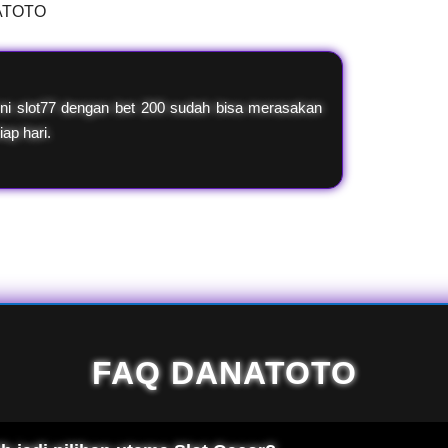
ini slot77 dengan bet 200 sudah bisa merasakan
ap hari.
FAQ DANATOTO