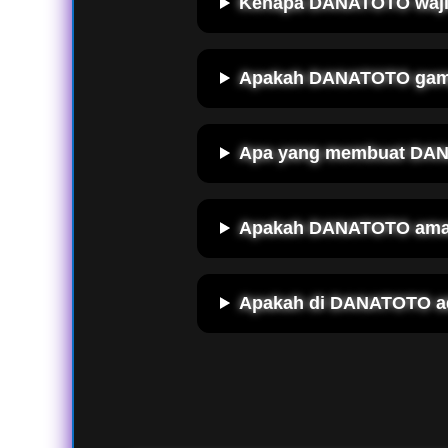
Kenapa DANATOTO wajib 
Apakah DANATOTO ga
Apa yang membuat DANA
Apakah DANATOTO aman
Apakah di DANATOTO a