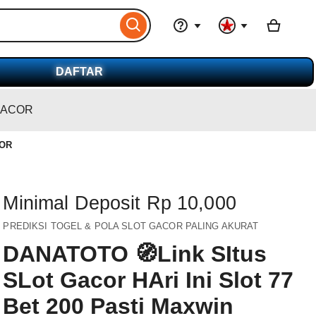
DAFTAR
GACOR
COR
Price:
Minimal Deposit Rp 10,000
PREDIKSI TOGEL & POLA SLOT GACOR PALING AKURAT
DANATOTO 🧭Link SItus
SLot Gacor HAri Ini Slot 77
Bet 200 Pasti Maxwin