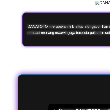
DANATOTO merupakan link situs slot gacor hari 
sensasi menang maxwin,juga tersedia pola spin seti
Loading...