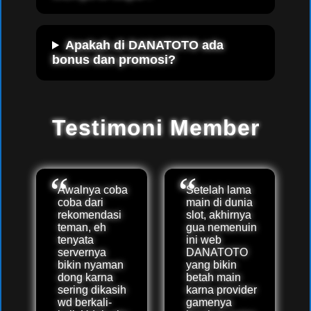
Apakah di DANATOTO ada
bonus dan promosi?
Testimoni Member
Awalnya coba
Setelah lama
coba dari
main di dunia
rekomendasi
slot, akhirnya
teman, eh
gua nemenuin
tenyata
ini web
servernya
DANATOTO
bikin nyaman
yang bikin
dong karna
betah main
sering dikasih
karna provider
wd berkali-
gamenya