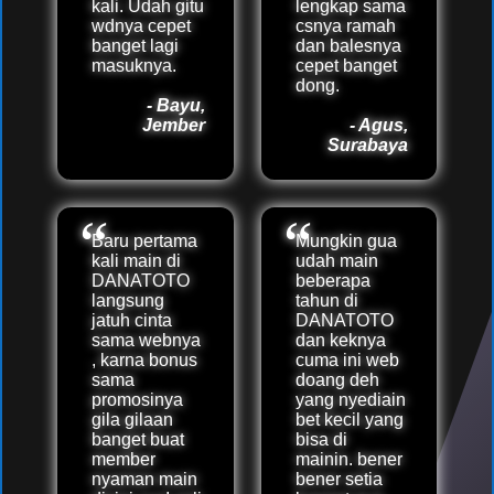
kali. Udah gitu
lengkap sama
wdnya cepet
csnya ramah
banget lagi
dan balesnya
masuknya.
cepet banget
dong.
- Bayu,
Jember
- Agus,
Surabaya
Baru pertama
Mungkin gua
kali main di
udah main
DANATOTO
beberapa
langsung
tahun di
jatuh cinta
DANATOTO
sama webnya
dan keknya
, karna bonus
cuma ini web
sama
doang deh
promosinya
yang nyediain
gila gilaan
bet kecil yang
banget buat
bisa di
member
mainin. bener
nyaman main
bener setia