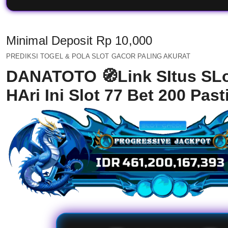
Price:
Minimal Deposit Rp 10,000
PREDIKSI TOGEL & POLA SLOT GACOR PALING AKURAT
DANATOTO 🧭Link SItus SLo
HAri Ini Slot 77 Bet 200 Pas