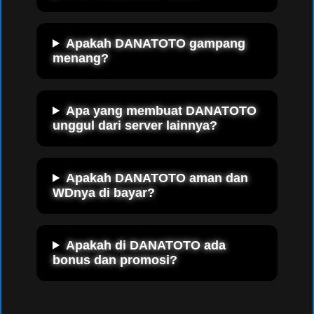
Apakah DANATOTO gampang
menang?
Apa yang membuat DANATOTO
unggul dari server lainnya?
Apakah DANATOTO aman dan
WDnya di bayar?
Apakah di DANATOTO ada
bonus dan promosi?