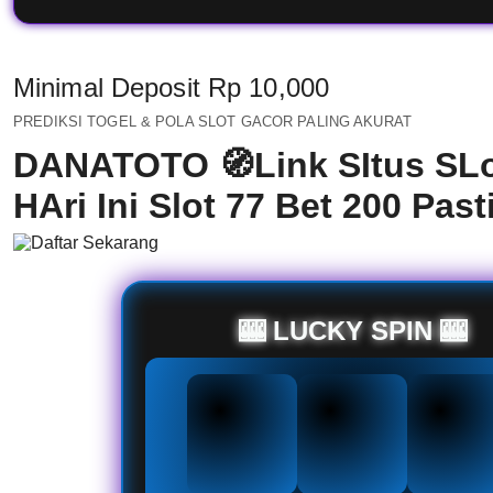
Price:
Minimal Deposit Rp 10,000
PREDIKSI TOGEL & POLA SLOT GACOR PALING AKURAT
DANATOTO 🧭Link SItus SLo
HAri Ini Slot 77 Bet 200 Pas
🎰 LUCKY SPIN 🎰