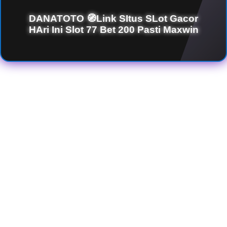
DANATOTO 🧭Link SItus SLot Gacor
HAri Ini Slot 77 Bet 200 Pasti Maxwin