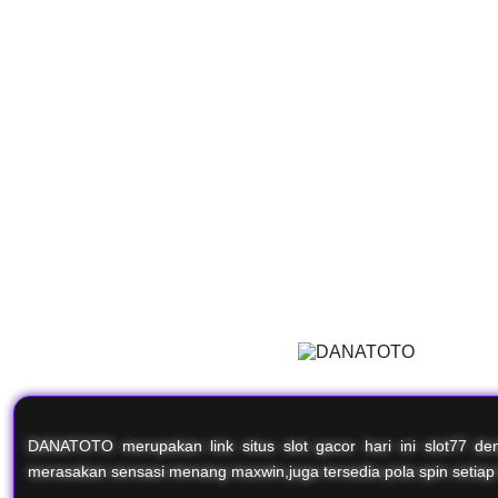
DANATOTO merupakan link situs slot gacor hari ini slot77 d
merasakan sensasi menang maxwin,juga tersedia pola spin setiap 