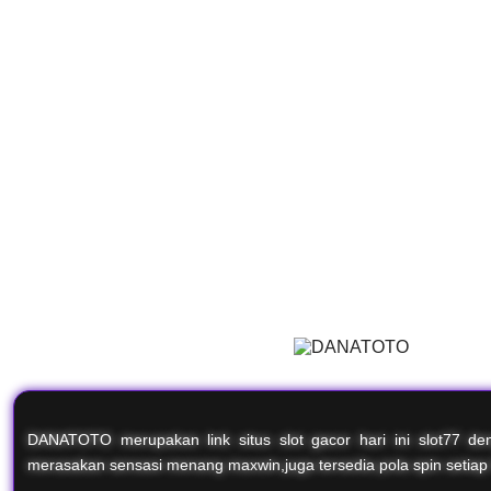
DANATOTO merupakan link situs slot gacor hari ini slot77 d
merasakan sensasi menang maxwin,juga tersedia pola spin setiap 