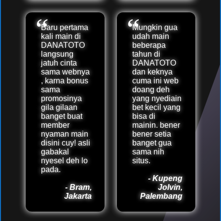
Baru pertama
Mungkin gua
kali main di
udah main
DANATOTO
beberapa
langsung
tahun di
jatuh cinta
DANATOTO
sama webnya
dan keknya
, karna bonus
cuma ini web
sama
doang deh
promosinya
yang nyediain
gila gilaan
bet kecil yang
banget buat
bisa di
member
mainin. bener
nyaman main
bener setia
disini cuy! asli
banget gua
gabakal
sama nih
nyesel deh lo
situs.
pada.
- Kupeng
- Bram,
Jolvin,
Jakarta
Palembang