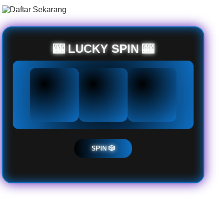
🎰 LUCKY SPIN 🎰
SPIN 🎲