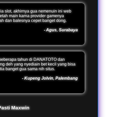
ia slot, akhirnya gua nemenuin ini web
tah main karna provider gamenya
h dan balesnya cepet banget dong.
- Agus, Surabaya
 beberapa tahun di DANATOTO dan
g deh yang nyediain bet kecil yang bisa
tia banget gua sama nih situs.
- Kupeng Jolvin, Palembang
Pasti Maxwin