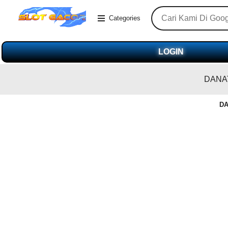
Skip
Search
DANATOTO
to
Categories
for
Content
items
or
shops
LOGIN
DANA
D