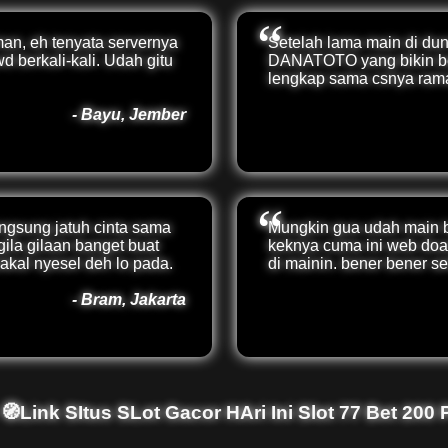
an, eh tenyata servernya
Setelah lama main di dun
d berkali-kali. Udah gitu
DANATOTO yang bikin be
lengkap sama csnya rama
- Bayu, Jember
ngsung jatuh cinta sama
Mungkin gua udah main
ila gilaan banget buat
keknya cuma ini web doan
akal nyesel deh lo pada.
di mainin. bener bener se
- Bram, Jakarta
Link SItus SLot Gacor HAri Ini Slot 77 Bet 200 