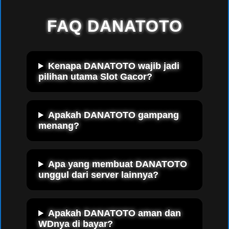
FAQ DANATOTO
Kenapa DANATOTO wajib jadi
pilihan utama Slot Gacor?
Apakah DANATOTO gampang
menang?
Apa yang membuat DANATOTO
unggul dari server lainnya?
Apakah DANATOTO aman dan
WDnya di bayar?