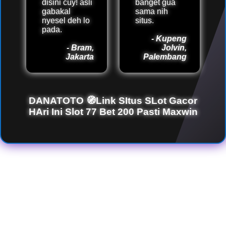
disini cuy! asli
banget gua
gabakal
sama nih
nyesel deh lo
situs.
pada.
- Kupeng
- Bram,
Jolvin,
Jakarta
Palembang
DANATOTO 🧭Link SItus SLot Gacor
HAri Ini Slot 77 Bet 200 Pasti Maxwin