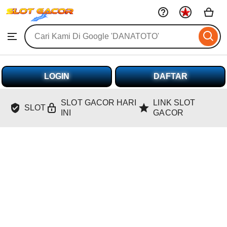
DANATOTO
Skip
to
Search
Browse
ontent
for
items
or
shops
LOGIN
DAFTAR
SLOT GACOR HARI
LINK SLOT
SLOT
INI
GACOR