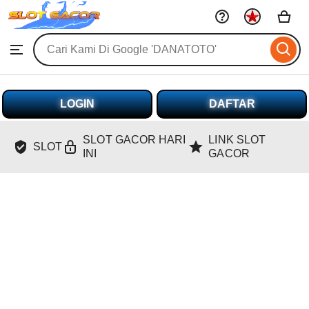
DANATOTO
Skip
to
Search
Browse
ontent
for
items
or
shops
LOGIN
DAFTAR
SLOT GACOR HARI
LINK SLOT
SLOT
INI
GACOR