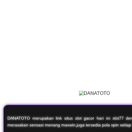
DANATOTO merupakan link situs slot gacor hari ini slot77 d
merasakan sensasi menang maxwin,juga tersedia pola spin setiap 