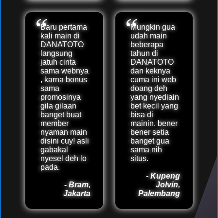
Baru pertama
Mungkin gua
kali main di
udah main
DANATOTO
beberapa
langsung
tahun di
jatuh cinta
DANATOTO
sama webnya
dan keknya
, karna bonus
cuma ini web
sama
doang deh
promosinya
yang nyediain
gila gilaan
bet kecil yang
banget buat
bisa di
member
mainin. bener
nyaman main
bener setia
disini cuy! asli
banget gua
gabakal
sama nih
nyesel deh lo
situs.
pada.
- Kupeng
- Bram,
Jolvin,
Jakarta
Palembang