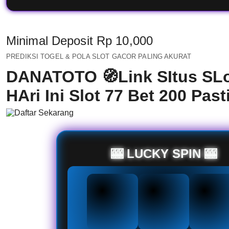
Price:
Minimal Deposit Rp 10,000
PREDIKSI TOGEL & POLA SLOT GACOR PALING AKURAT
DANATOTO 🧭Link SItus SLo
HAri Ini Slot 77 Bet 200 Pas
🎰 LUCKY SPIN 🎰