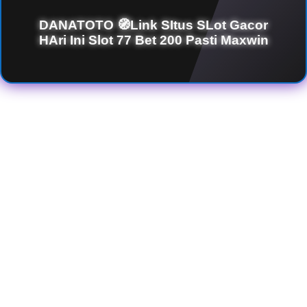
DANATOTO 🧭Link SItus SLot Gacor
HAri Ini Slot 77 Bet 200 Pasti Maxwin