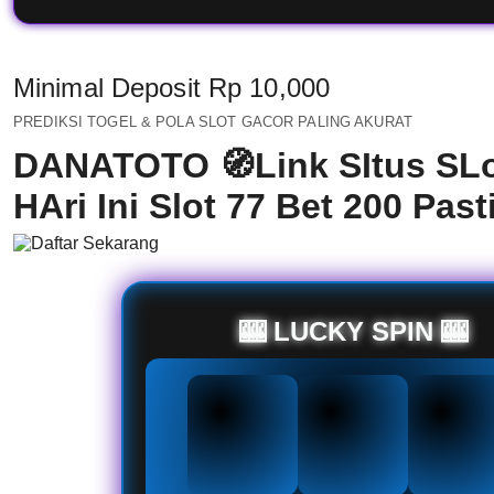
Price:
Minimal Deposit Rp 10,000
PREDIKSI TOGEL & POLA SLOT GACOR PALING AKURAT
DANATOTO 🧭Link SItus SLo
HAri Ini Slot 77 Bet 200 Pas
🎰 LUCKY SPIN 🎰