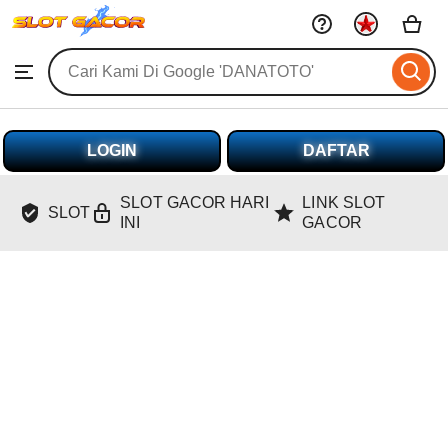
DANATOTO
Skip
to
Search
Browse
ontent
for
items
or
shops
LOGIN
DAFTAR
SLOT GACOR HARI
LINK SLOT
SLOT
INI
GACOR