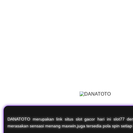
DANATOTO merupakan link situs slot gacor hari ini slot77 d
merasakan sensasi menang maxwin,juga tersedia pola spin setiap 