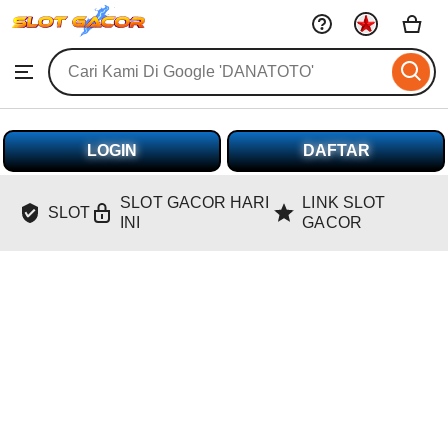
DANATOTO
Skip
to
Search
Browse
ontent
for
items
or
shops
LOGIN
DAFTAR
SLOT GACOR HARI
LINK SLOT
SLOT
INI
GACOR