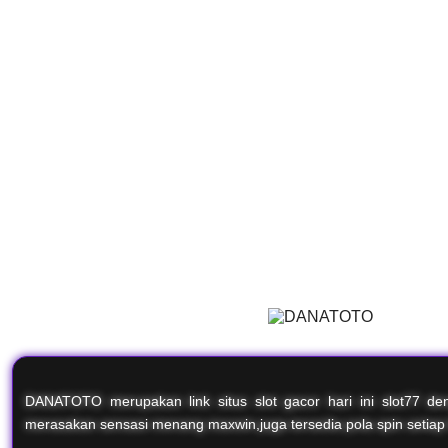
DANATOTO merupakan link situs slot gacor hari ini slot77 d
merasakan sensasi menang maxwin,juga tersedia pola spin setiap 