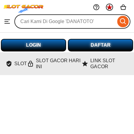
DANATOTO
Skip
to
Search
Browse
ontent
for
items
or
shops
LOGIN
DAFTAR
SLOT GACOR HARI
LINK SLOT
SLOT
INI
GACOR