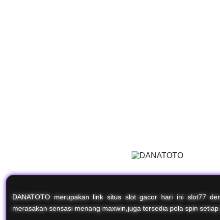
DANATOTO merupakan link situs slot gacor hari ini slot77 d
merasakan sensasi menang maxwin,juga tersedia pola spin setiap 