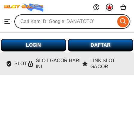
DANATOTO
Skip
to
Search
Browse
ontent
for
items
or
shops
LOGIN
DAFTAR
SLOT GACOR HARI
LINK SLOT
SLOT
INI
GACOR