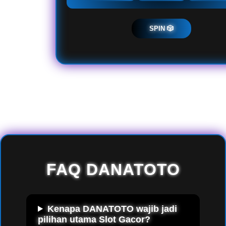
SPIN 🎲
Loading...
FAQ DANATOTO
Kenapa DANATOTO wajib jadi
pilihan utama Slot Gacor?