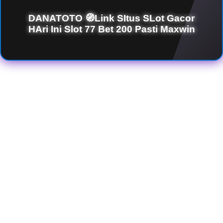
DANATOTO 🧭Link SItus SLot Gacor
HAri Ini Slot 77 Bet 200 Pasti Maxwin