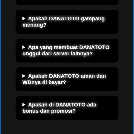
Apakah DANATOTO gampang
menang?
Apa yang membuat DANATOTO
unggul dari server lainnya?
Apakah DANATOTO aman dan
WDnya di bayar?
Apakah di DANATOTO ada
bonus dan promosi?