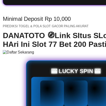
Price:
Minimal Deposit Rp 10,000
PREDIKSI TOGEL & POLA SLOT GACOR PALING AKURAT
DANATOTO 🧭Link SItus SLo
HAri Ini Slot 77 Bet 200 Pas
🎰 LUCKY SPIN 🎰