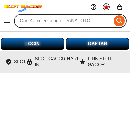
DANATOTO
Skip
to
Search
Browse
ontent
for
items
or
shops
LOGIN
DAFTAR
SLOT GACOR HARI
LINK SLOT
SLOT
INI
GACOR