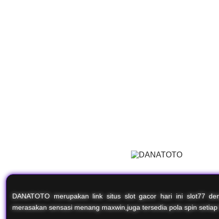
DANATOTO merupakan link situs slot gacor hari ini slot77 d
merasakan sensasi menang maxwin,juga tersedia pola spin setiap 