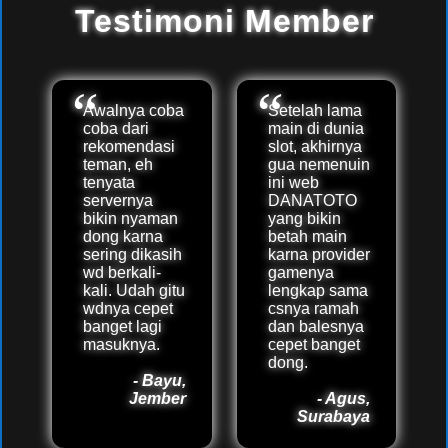
Testimoni Member
Awalnya coba
Setelah lama
coba dari
main di dunia
rekomendasi
slot, akhirnya
teman, eh
gua nemenuin
tenyata
ini web
servernya
DANATOTO
bikin nyaman
yang bikin
dong karna
betah main
sering dikasih
karna provider
wd berkali-
gamenya
kali. Udah gitu
lengkap sama
wdnya cepet
csnya ramah
banget lagi
dan balesnya
masuknya.
cepet banget
dong.
- Bayu,
Jember
- Agus,
Surabaya