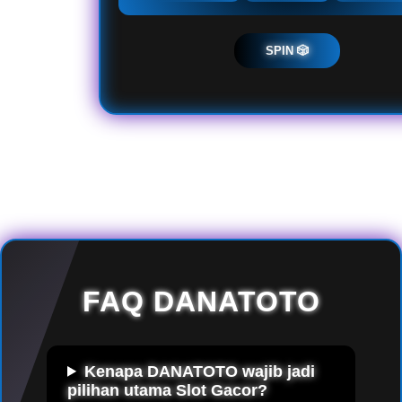
SPIN 🎲
Loading...
FAQ DANATOTO
Kenapa DANATOTO wajib jadi
pilihan utama Slot Gacor?