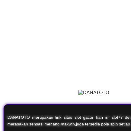
DANATOTO merupakan link situs slot gacor hari ini slot77 d
merasakan sensasi menang maxwin,juga tersedia pola spin setiap 