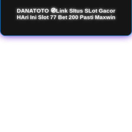
DANATOTO 🧭Link SItus SLot Gacor
HAri Ini Slot 77 Bet 200 Pasti Maxwin