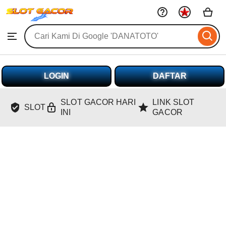
DANATOTO
Skip
to
Search
Browse
ontent
for
items
or
shops
LOGIN
DAFTAR
SLOT GACOR HARI
LINK SLOT
SLOT
INI
GACOR