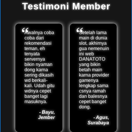
Testimoni Member
Awalnya coba
Setelah lama
coba dari
main di dunia
rekomendasi
slot, akhirnya
teman, eh
gua nemenuin
tenyata
ini web
servernya
DANATOTO
bikin nyaman
yang bikin
dong karna
betah main
sering dikasih
karna provider
wd berkali-
gamenya
kali. Udah gitu
lengkap sama
wdnya cepet
csnya ramah
banget lagi
dan balesnya
masuknya.
cepet banget
dong.
- Bayu,
Jember
- Agus,
Surabaya