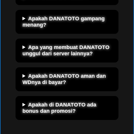
Apakah DANATOTO gampang
menang?
Apa yang membuat DANATOTO
unggul dari server lainnya?
Apakah DANATOTO aman dan
WDnya di bayar?
Apakah di DANATOTO ada
bonus dan promosi?