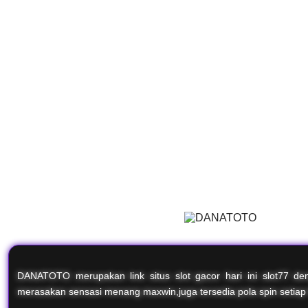
DANATOTO merupakan link situs slot gacor hari ini slot77 d
merasakan sensasi menang maxwin,juga tersedia pola spin setiap 