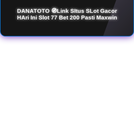
DANATOTO 🧭Link SItus SLot Gacor
HAri Ini Slot 77 Bet 200 Pasti Maxwin