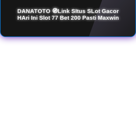
DANATOTO 🧭Link SItus SLot Gacor
HAri Ini Slot 77 Bet 200 Pasti Maxwin