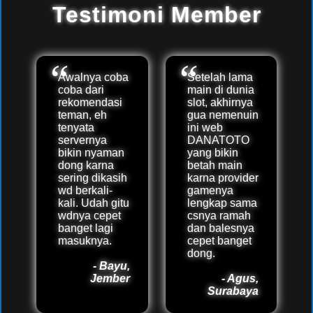
Testimoni Member
Awalnya coba
Setelah lama
coba dari
main di dunia
rekomendasi
slot, akhirnya
teman, eh
gua nemenuin
tenyata
ini web
servernya
DANATOTO
bikin nyaman
yang bikin
dong karna
betah main
sering dikasih
karna provider
wd berkali-
gamenya
kali. Udah gitu
lengkap sama
wdnya cepet
csnya ramah
banget lagi
dan balesnya
masuknya.
cepet banget
dong.
- Bayu,
Jember
- Agus,
Surabaya