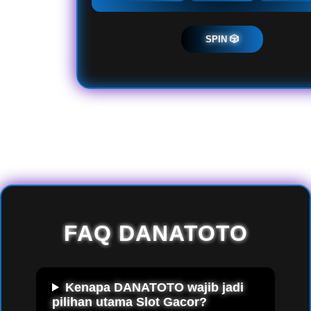
SPIN 🎲
Loading...
FAQ DANATOTO
Kenapa DANATOTO wajib jadi
pilihan utama Slot Gacor?