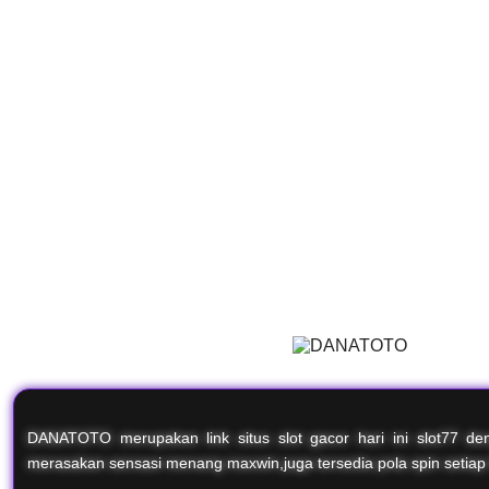
DANATOTO merupakan link situs slot gacor hari ini slot77 d
merasakan sensasi menang maxwin,juga tersedia pola spin setiap 