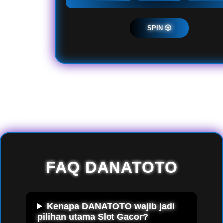
SPIN 🎲
Loading...
FAQ DANATOTO
Kenapa DANATOTO wajib jadi
pilihan utama Slot Gacor?