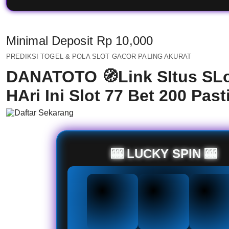
Price:
Minimal Deposit Rp 10,000
PREDIKSI TOGEL & POLA SLOT GACOR PALING AKURAT
DANATOTO 🧭Link SItus SLo
HAri Ini Slot 77 Bet 200 Pas
🎰 LUCKY SPIN 🎰