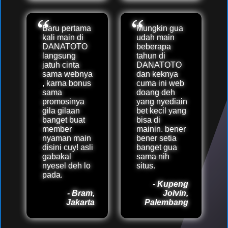
Baru pertama
Mungkin gua
kali main di
udah main
DANATOTO
beberapa
langsung
tahun di
jatuh cinta
DANATOTO
sama webnya
dan keknya
, karna bonus
cuma ini web
sama
doang deh
promosinya
yang nyediain
gila gilaan
bet kecil yang
banget buat
bisa di
member
mainin. bener
nyaman main
bener setia
disini cuy! asli
banget gua
gabakal
sama nih
nyesel deh lo
situs.
pada.
- Kupeng
- Bram,
Jolvin,
Jakarta
Palembang