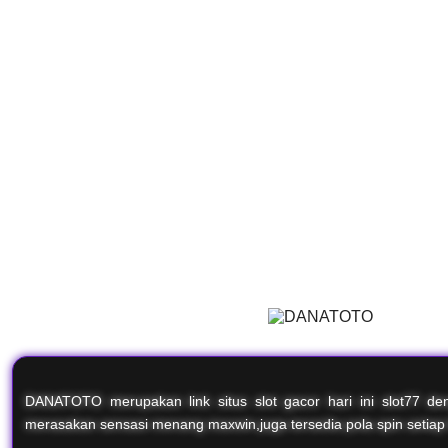
DANATOTO merupakan link situs slot gacor hari ini slot77 d
merasakan sensasi menang maxwin,juga tersedia pola spin setiap 