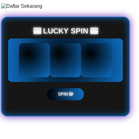
🎰 LUCKY SPIN 🎰
SPIN 🎲