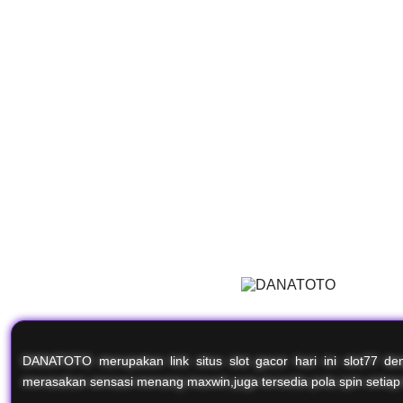
DANATOTO merupakan link situs slot gacor hari ini slot77 d
merasakan sensasi menang maxwin,juga tersedia pola spin setiap 