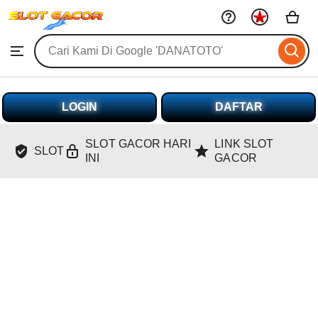
DANATOTO
Skip
to
Search
Browse
ontent
for
items
or
shops
LOGIN
DAFTAR
SLOT GACOR HARI
LINK SLOT
SLOT
INI
GACOR