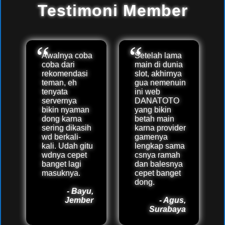
Testimoni Member
Awalnya coba
Setelah lama
coba dari
main di dunia
rekomendasi
slot, akhirnya
teman, eh
gua nemenuin
tenyata
ini web
servernya
DANATOTO
bikin nyaman
yang bikin
dong karna
betah main
sering dikasih
karna provider
wd berkali-
gamenya
kali. Udah gitu
lengkap sama
wdnya cepet
csnya ramah
banget lagi
dan balesnya
masuknya.
cepet banget
dong.
- Bayu,
Jember
- Agus,
Surabaya