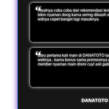
Awalnya coba coba dari rekomendasi tem
bikin nyaman dong karna sering dikasih w
wdnya cepet banget lagi masuknya.
Baru pertama kali main di DANATOTO la
webnya , karna bonus sama promosinya g
member nyaman main disini cuy! asli gab
DANATOTO 🧭