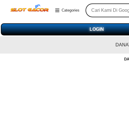
Skip
Search
DANATOTO
to
Categories
for
Content
items
or
shops
LOGIN
DANA
D