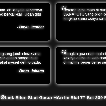
an, eh tenyata servernya
Setelah lama main di dun
d berkali-kali. Udah gitu
DANATOTO yang bikin be
lengkap sama csnya rama
- Bayu, Jember
ngsung jatuh cinta sama
Mungkin gua udah main
ila gilaan banget buat
keknya cuma ini web doan
akal nyesel deh lo pada.
di mainin. bener bener se
- Bram, Jakarta
Link SItus SLot Gacor HAri Ini Slot 77 Bet 200 