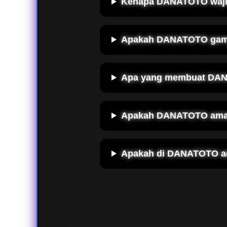
Kenapa DANATOTO wajib 
Apakah DANATOTO ga
Apa yang membuat DANA
Apakah DANATOTO aman
Apakah di DANATOTO a