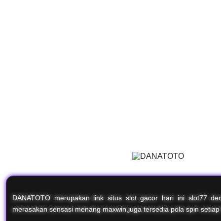
DANATOTO merupakan link situs slot gacor hari ini slot77 d
merasakan sensasi menang maxwin,juga tersedia pola spin setiap 