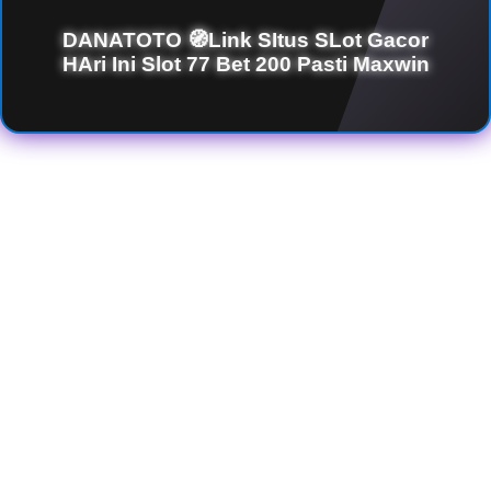
DANATOTO 🧭Link SItus SLot Gacor
HAri Ini Slot 77 Bet 200 Pasti Maxwin