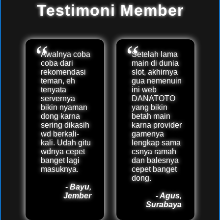
Testimoni Member
Awalnya coba
Setelah lama
coba dari
main di dunia
rekomendasi
slot, akhirnya
teman, eh
gua nemenuin
tenyata
ini web
servernya
DANATOTO
bikin nyaman
yang bikin
dong karna
betah main
sering dikasih
karna provider
wd berkali-
gamenya
kali. Udah gitu
lengkap sama
wdnya cepet
csnya ramah
banget lagi
dan balesnya
masuknya.
cepet banget
dong.
- Bayu,
Jember
- Agus,
Surabaya