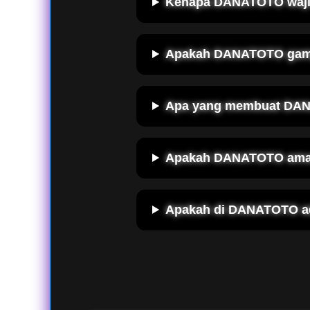
Kenapa DANATOTO wajib 
Apakah DANATOTO ga
Apa yang membuat DANA
Apakah DANATOTO aman
Apakah di DANATOTO a