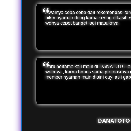
Awalnya coba coba dari rekomendasi tem
bikin nyaman dong karna sering dikasih w
wdnya cepet banget lagi masuknya.
Baru pertama kali main di DANATOTO la
webnya , karna bonus sama promosinya g
member nyaman main disini cuy! asli gab
DANATOTO 🧭