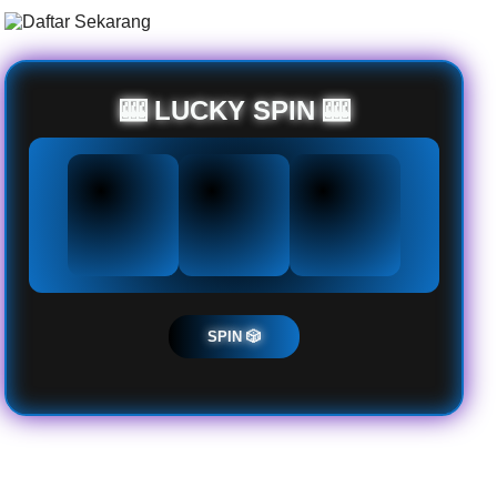
🎰 LUCKY SPIN 🎰
SPIN 🎲