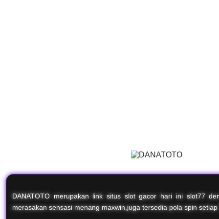
DANATOTO merupakan link situs slot gacor hari ini slot77 d
merasakan sensasi menang maxwin,juga tersedia pola spin setiap 