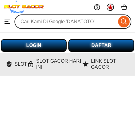
DANATOTO
Skip
to
Search
Browse
ontent
for
items
or
shops
LOGIN
DAFTAR
SLOT GACOR HARI
LINK SLOT
SLOT
INI
GACOR