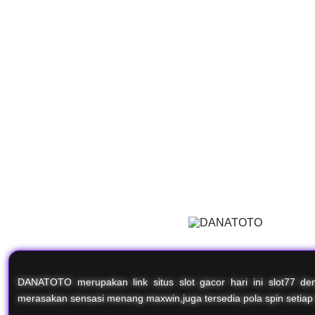
DANATOTO merupakan link situs slot gacor hari ini slot77 d
merasakan sensasi menang maxwin,juga tersedia pola spin setiap 