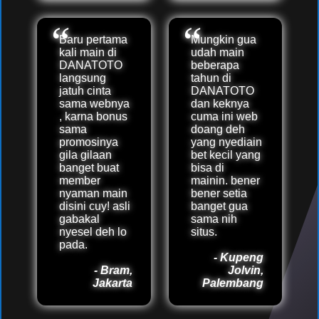
Baru pertama
Mungkin gua
kali main di
udah main
DANATOTO
beberapa
langsung
tahun di
jatuh cinta
DANATOTO
sama webnya
dan keknya
, karna bonus
cuma ini web
sama
doang deh
promosinya
yang nyediain
gila gilaan
bet kecil yang
banget buat
bisa di
member
mainin. bener
nyaman main
bener setia
disini cuy! asli
banget gua
gabakal
sama nih
nyesel deh lo
situs.
pada.
- Kupeng
- Bram,
Jolvin,
Jakarta
Palembang