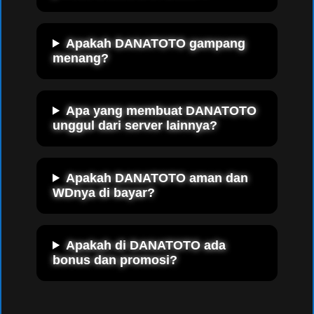
Apakah DANATOTO gampang
menang?
Apa yang membuat DANATOTO
unggul dari server lainnya?
Apakah DANATOTO aman dan
WDnya di bayar?
Apakah di DANATOTO ada
bonus dan promosi?